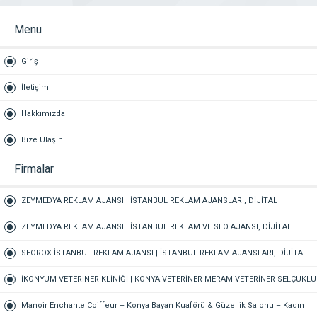
Menü
Giriş
İletişim
Hakkımızda
Bize Ulaşın
Firmalar
ZEYMEDYA REKLAM AJANSI | İSTANBUL REKLAM AJANSLARI, DİJİTAL
PAZARLAMA AJANSI, SEO AJANSI & SOSYAL MEDYA AJANSI, 360 REKLAM
ZEYMEDYA REKLAM AJANSI | İSTANBUL REKLAM VE SEO AJANSI, DİJİTAL
PAZARLAMA AJANSI, SOSYAL MEDYA AJANSI, 360 REKLAM
SEOROX İSTANBUL REKLAM AJANSI | İSTANBUL REKLAM AJANSLARI, DİJİTAL
PAZARLAMA AJANSI, SEO AJANSI & SOSYAL MEDYA AJANSI
İKONYUM VETERİNER KLİNİĞİ | KONYA VETERİNER-MERAM VETERİNER-SELÇUKLU
VETERİNER-KARATAY | ACİL-7/24 NÖBETÇİ VETERİNER KLİNİĞİ
Manoir Enchante Coiffeur – Konya Bayan Kuaförü & Güzellik Salonu – Kadın