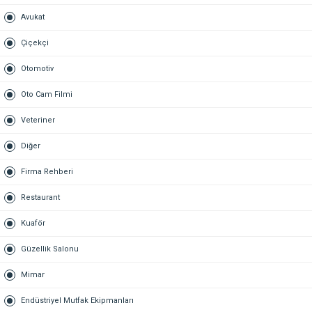
Avukat
Çiçekçi
Otomotiv
Oto Cam Filmi
Veteriner
Diğer
Firma Rehberi
Restaurant
Kuaför
Güzellik Salonu
Mimar
Endüstriyel Mutfak Ekipmanları