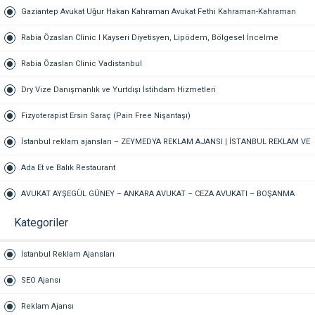
Hukuk Bürosu Gaziantep
Gaziantep Avukat Uğur Hakan Kahraman Avukat Fethi Kahraman-Kahraman
Hukuk Bürosu Gaziantep
Rabia Özaslan Clinic I Kayseri Diyetisyen, Lipödem, Bölgesel İncelme
Rabia Özaslan Clinic Vadistanbul
Dry Vize Danışmanlık ve Yurtdışı İstihdam Hizmetleri
Fizyoterapist Ersin Saraç (Pain Free Nişantaşı)
İstanbul reklam ajansları – ZEYMEDYA REKLAM AJANSI | İSTANBUL REKLAM VE
SEO AJANSI, DİJİTAL PAZARLAMA AJANSI, SOSYAL MEDYA AJANSI, 360
Ada Et ve Balık Restaurant
REKLAM
AVUKAT AYŞEGÜL GÜNEY – ANKARA AVUKAT – CEZA AVUKATI – BOŞANMA
AVUKATI – TAZMİNAT AVUKATI
Kategoriler
İstanbul Reklam Ajansları
SEO Ajansı
Reklam Ajansı