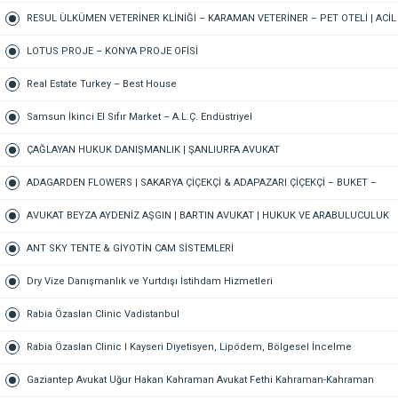
Kuaförü – Meram Kuaför – Bayan Kuaförü – Konya Kuaför
RESUL ÜLKÜMEN VETERİNER KLİNİĞİ – KARAMAN VETERİNER – PET OTELİ | ACİL
VETERİNER – 7/24 AÇIK NÖBETÇİ VETERİNER KLİNİĞİ
LOTUS PROJE – KONYA PROJE OFİSİ
Real Estate Turkey – Best House
Samsun İkinci El Sıfır Market – A.L.Ç. Endüstriyel
ÇAĞLAYAN HUKUK DANIŞMANLIK | ŞANLIURFA AVUKAT
ADAGARDEN FLOWERS | SAKARYA ÇİÇEKÇİ & ADAPAZARI ÇİÇEKÇİ – BUKET –
GELİN ÇİÇEĞİ – DÜĞÜN-NİŞAN – ORGANİZASYON – ONLINE SİPARİŞ
AVUKAT BEYZA AYDENİZ AŞGIN | BARTIN AVUKAT | HUKUK VE ARABULUCULUK
BÜROSU – AİLE, CEZA, İŞ HUKUKU, BOŞANMA AVUKATI
ANT SKY TENTE & GİYOTİN CAM SİSTEMLERİ
Dry Vize Danışmanlık ve Yurtdışı İstihdam Hizmetleri
Rabia Özaslan Clinic Vadistanbul
Rabia Özaslan Clinic I Kayseri Diyetisyen, Lipödem, Bölgesel İncelme
Gaziantep Avukat Uğur Hakan Kahraman Avukat Fethi Kahraman-Kahraman