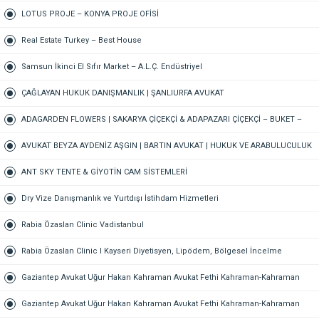
VETERİNER – 7/24 AÇIK NÖBETÇİ VETERİNER KLİNİĞİ
LOTUS PROJE – KONYA PROJE OFİSİ
Real Estate Turkey – Best House
Samsun İkinci El Sıfır Market – A.L.Ç. Endüstriyel
ÇAĞLAYAN HUKUK DANIŞMANLIK | ŞANLIURFA AVUKAT
ADAGARDEN FLOWERS | SAKARYA ÇİÇEKÇİ & ADAPAZARI ÇİÇEKÇİ – BUKET –
GELİN ÇİÇEĞİ – DÜĞÜN-NİŞAN – ORGANİZASYON – ONLINE SİPARİŞ
AVUKAT BEYZA AYDENİZ AŞGIN | BARTIN AVUKAT | HUKUK VE ARABULUCULUK
BÜROSU – AİLE, CEZA, İŞ HUKUKU, BOŞANMA AVUKATI
ANT SKY TENTE & GİYOTİN CAM SİSTEMLERİ
Dry Vize Danışmanlık ve Yurtdışı İstihdam Hizmetleri
Rabia Özaslan Clinic Vadistanbul
Rabia Özaslan Clinic I Kayseri Diyetisyen, Lipödem, Bölgesel İncelme
Gaziantep Avukat Uğur Hakan Kahraman Avukat Fethi Kahraman-Kahraman
Hukuk Bürosu Gaziantep
Gaziantep Avukat Uğur Hakan Kahraman Avukat Fethi Kahraman-Kahraman