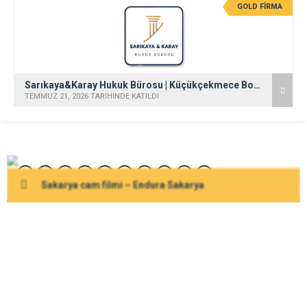
GOLD FİRMA
Sarıkaya&Karay Hukuk Bürosu | Küçükçekmece Boşanma Avukatı | Küçükçekmece Avukat | Ceza Davası Avukatı
TEMMUZ 21, 2026 TARİHİNDE KATILDI
Sakarya cam filmi – Endura Sakarya