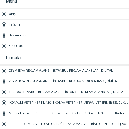
Menü
Giriş
İletişim
Hakkımızda
Bize Ulaşın
Firmalar
ZEYMEDYA REKLAM AJANSI | İSTANBUL REKLAM AJANSLARI, DİJİTAL
PAZARLAMA AJANSI, SEO AJANSI & SOSYAL MEDYA AJANSI, 360 REKLAM
ZEYMEDYA REKLAM AJANSI | İSTANBUL REKLAM VE SEO AJANSI, DİJİTAL
PAZARLAMA AJANSI, SOSYAL MEDYA AJANSI, 360 REKLAM
SEOROX İSTANBUL REKLAM AJANSI | İSTANBUL REKLAM AJANSLARI, DİJİTAL
PAZARLAMA AJANSI, SEO AJANSI & SOSYAL MEDYA AJANSI
İKONYUM VETERİNER KLİNİĞİ | KONYA VETERİNER-MERAM VETERİNER-SELÇUKLU
VETERİNER-KARATAY | ACİL-7/24 NÖBETÇİ VETERİNER KLİNİĞİ
Manoir Enchante Coiffeur – Konya Bayan Kuaförü & Güzellik Salonu – Kadın
Kuaförü – Meram Kuaför – Bayan Kuaförü – Konya Kuaför
RESUL ÜLKÜMEN VETERİNER KLİNİĞİ – KARAMAN VETERİNER – PET OTELİ | ACİL