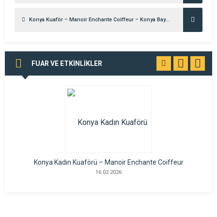
Konya Kuaför – Manoir Enchante Coiffeur – Konya Bayan Kuaförü & Güzellik Salonu – Kadın Kuaförü -Meram Kuaför – Bayan Kuaförü – Konya Kuaför
FUAR VE ETKİNLİKLER
TÜMÜNÜ
GÖR
Konya Kadın Kuaförü – Manoir Enchante Coiffeur
16.02.2026