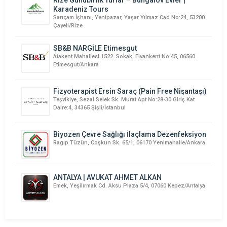
Karadeniz Tours
Sarıçam İşhanı, Yenipazar, Yaşar Yılmaz Cad No:24, 53200
Çayeli/Rize
SB&B NARGİLE Etimesgut
Atakent Mahallesi 1522. Sokak, Elvankent No:45, 06560
Etimesgut/Ankara
Fizyoterapist Ersin Saraç (Pain Free Nişantaşı)
Teşvikiye, Sezai Selek Sk. Murat Apt No:28-30 Giriş Kat
Daire:4, 34365 Şişli/İstanbul
Biyozen Çevre Sağlığı İlaçlama Dezenfeksiyon
Ragıp Tüzün, Coşkun Sk. 65/1, 06170 Yenimahalle/Ankara
ANTALYA | AVUKAT AHMET ALKAN
Emek, Yeşilırmak Cd. Aksu Plaza 5/4, 07060 Kepez/Antalya