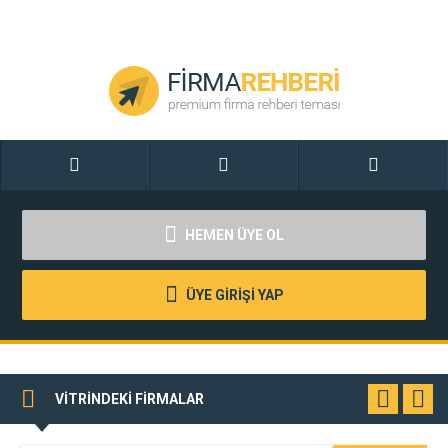
HEMEN ÜYE OL
ÜYE GİRİŞİ YAP
VİTRİNDEKİ FİRMALAR