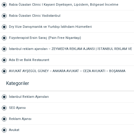
Hukuk Bürosu Gaziantep
Rabia Özaslan Clinic I Kayseri Diyetisyen, Lipödem, Bölgesel İncelme
Rabia Özaslan Clinic Vadistanbul
Dry Vize Danışmanlık ve Yurtdışı İstihdam Hizmetleri
Fizyoterapist Ersin Saraç (Pain Free Nişantaşı)
İstanbul reklam ajansları – ZEYMEDYA REKLAM AJANSI | İSTANBUL REKLAM VE
SEO AJANSI, DİJİTAL PAZARLAMA AJANSI, SOSYAL MEDYA AJANSI, 360
Ada Et ve Balık Restaurant
REKLAM
AVUKAT AYŞEGÜL GÜNEY – ANKARA AVUKAT – CEZA AVUKATI – BOŞANMA
AVUKATI – TAZMİNAT AVUKATI
Kategoriler
İstanbul Reklam Ajansları
SEO Ajansı
Reklam Ajansı
Avukat