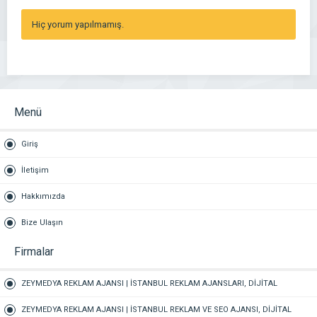
Hiç yorum yapılmamış.
Menü
Giriş
İletişim
Hakkımızda
Bize Ulaşın
Firmalar
ZEYMEDYA REKLAM AJANSI | İSTANBUL REKLAM AJANSLARI, DİJİTAL
PAZARLAMA AJANSI, SEO AJANSI & SOSYAL MEDYA AJANSI, 360 REKLAM
ZEYMEDYA REKLAM AJANSI | İSTANBUL REKLAM VE SEO AJANSI, DİJİTAL