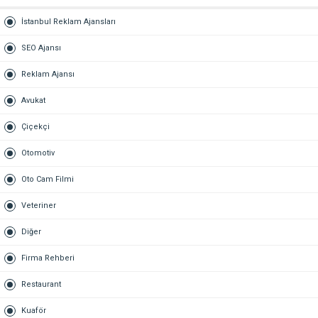
İstanbul Reklam Ajansları
SEO Ajansı
Reklam Ajansı
Avukat
Çiçekçi
Otomotiv
Oto Cam Filmi
Veteriner
Diğer
Firma Rehberi
Restaurant
Kuaför