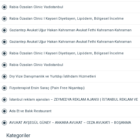
Rabia Özaslan Clinic Vadistanbul
Rabia Özaslan Clinic I Kayseri Diyetisyen, Lipödem, Bölgesel İncelme
Gaziantep Avukat Uğur Hakan Kahraman Avukat Fethi Kahraman-Kahraman
Hukuk Bürosu Gaziantep
Gaziantep Avukat Uğur Hakan Kahraman Avukat Fethi Kahraman-Kahraman
Hukuk Bürosu Gaziantep
Rabia Özaslan Clinic I Kayseri Diyetisyen, Lipödem, Bölgesel İncelme
Rabia Özaslan Clinic Vadistanbul
Dry Vize Danışmanlık ve Yurtdışı İstihdam Hizmetleri
Fizyoterapist Ersin Saraç (Pain Free Nişantaşı)
İstanbul reklam ajansları – ZEYMEDYA REKLAM AJANSI | İSTANBUL REKLAM VE
SEO AJANSI, DİJİTAL PAZARLAMA AJANSI, SOSYAL MEDYA AJANSI, 360
Ada Et ve Balık Restaurant
REKLAM
AVUKAT AYŞEGÜL GÜNEY – ANKARA AVUKAT – CEZA AVUKATI – BOŞANMA
AVUKATI – TAZMİNAT AVUKATI
Kategoriler