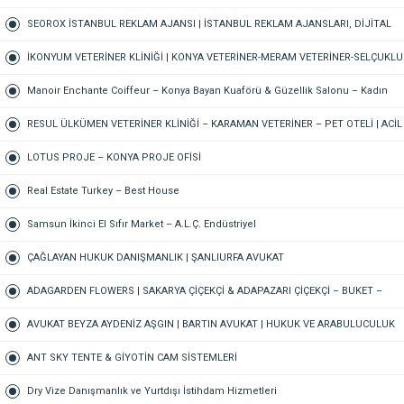
PAZARLAMA AJANSI, SOSYAL MEDYA AJANSI, 360 REKLAM
SEOROX İSTANBUL REKLAM AJANSI | İSTANBUL REKLAM AJANSLARI, DİJİTAL
PAZARLAMA AJANSI, SEO AJANSI & SOSYAL MEDYA AJANSI
İKONYUM VETERİNER KLİNİĞİ | KONYA VETERİNER-MERAM VETERİNER-SELÇUKLU
VETERİNER-KARATAY | ACİL-7/24 NÖBETÇİ VETERİNER KLİNİĞİ
Manoir Enchante Coiffeur – Konya Bayan Kuaförü & Güzellik Salonu – Kadın
Kuaförü – Meram Kuaför – Bayan Kuaförü – Konya Kuaför
RESUL ÜLKÜMEN VETERİNER KLİNİĞİ – KARAMAN VETERİNER – PET OTELİ | ACİL
VETERİNER – 7/24 AÇIK NÖBETÇİ VETERİNER KLİNİĞİ
LOTUS PROJE – KONYA PROJE OFİSİ
Real Estate Turkey – Best House
Samsun İkinci El Sıfır Market – A.L.Ç. Endüstriyel
ÇAĞLAYAN HUKUK DANIŞMANLIK | ŞANLIURFA AVUKAT
ADAGARDEN FLOWERS | SAKARYA ÇİÇEKÇİ & ADAPAZARI ÇİÇEKÇİ – BUKET –
GELİN ÇİÇEĞİ – DÜĞÜN-NİŞAN – ORGANİZASYON – ONLINE SİPARİŞ
AVUKAT BEYZA AYDENİZ AŞGIN | BARTIN AVUKAT | HUKUK VE ARABULUCULUK
BÜROSU – AİLE, CEZA, İŞ HUKUKU, BOŞANMA AVUKATI
ANT SKY TENTE & GİYOTİN CAM SİSTEMLERİ
Dry Vize Danışmanlık ve Yurtdışı İstihdam Hizmetleri