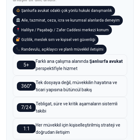
Şanlıurfa avukat odaklı çok yönlü hukuki danışmanlık
Aile, tazminat, ceza, icra ve kurumsal alanlarda deneyim
Haliliye / Paşabağı / Zafer Caddesi merkezi konum
Gizlilik, meslek sırrı ve kişisel veri güvenliği
Randevulu, açıklayıcı ve planlı müvekkil iletişimi
Farklı ana çalışma alanında
Şanlıurfa avukat
5+
perspektifiyle hizmet
Tek dosyaya değil, müvekkilin hayatına ve
360°
ticari yapısına bütüncül bakış
Tebligat, süre ve kritik aşamaların sistemli
7/24
takibi
Her müvekkil için kişiselleştirilmiş strateji ve
1:1
doğrudan iletişim