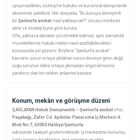
uyuşmazlıkları, sözleşme hukuku ve kurumsal danışmanlık
ekseninde şekillenir. Her dosyada, “Bu konuya deneyimli
bir
Şanlıurfa avukat
nasıl yaklaşmalı?” sorusu merkeze
alınır ve strateji buna göre kurulur.
Ofis; yalnızca davaları yürütmekle kalmaz, aynı zamanda
müvekkillerine hukuki riskleri nasıl azaltabilecekleri
konusunda yol gösterir. Böylece “Şanlıurfa avukat”
kavramı; sorun ortaya çıktıktan sonra devreye giren değil,
çoğu sorunun daha ortaya çıkmadan öngörülmesine
yardımcı olan bir rehber anlamını kazanır.
Konum, mekân ve görüşme düzeni
ÇAĞLAYAN Hukuk Danışmanlık – Şanlıurfa avukat
ofisi;
Paşabağı, Zafer Cd. Aydınlar Panaroma İş Merkezi A
Blok No:7, 63050 Haliliye/Şanlıurfa
adresinde faaliyet göstermektedir. İş merkezinin konumu;
toplu taşıma duraklarına, ana arterlere ve şehir