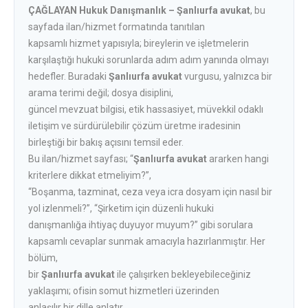
ÇAĞLAYAN Hukuk Danışmanlık – Şanlıurfa avukat
, bu
sayfada ilan/hizmet formatında tanıtılan
kapsamlı hizmet yapısıyla; bireylerin ve işletmelerin
karşılaştığı hukuki sorunlarda adım adım yanında olmayı
hedefler. Buradaki
Şanlıurfa avukat
vurgusu, yalnızca bir
arama terimi değil; dosya disiplini,
güncel mevzuat bilgisi, etik hassasiyet, müvekkil odaklı
iletişim ve sürdürülebilir çözüm üretme iradesinin
birleştiği bir bakış açısını temsil eder.
Bu ilan/hizmet sayfası; “
Şanlıurfa avukat
ararken hangi
kriterlere dikkat etmeliyim?”,
“Boşanma, tazminat, ceza veya icra dosyam için nasıl bir
yol izlenmeli?”, “Şirketim için düzenli hukuki
danışmanlığa ihtiyaç duyuyor muyum?” gibi sorulara
kapsamlı cevaplar sunmak amacıyla hazırlanmıştır. Her
bölüm,
bir
Şanlıurfa avukat
ile çalışırken bekleyebileceğiniz
yaklaşımı; ofisin somut hizmetleri üzerinden
anlaşılır bir dille anlatır.