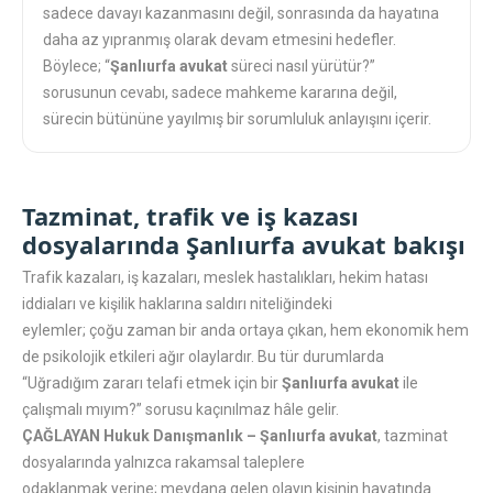
sadece davayı kazanmasını değil, sonrasında da hayatına
daha az yıpranmış olarak devam etmesini hedefler.
Böylece; “
Şanlıurfa avukat
süreci nasıl yürütür?”
sorusunun cevabı, sadece mahkeme kararına değil,
sürecin bütününe yayılmış bir sorumluluk anlayışını içerir.
Tazminat, trafik ve iş kazası
dosyalarında Şanlıurfa avukat bakışı
Trafik kazaları, iş kazaları, meslek hastalıkları, hekim hatası
iddiaları ve kişilik haklarına saldırı niteliğindeki
eylemler; çoğu zaman bir anda ortaya çıkan, hem ekonomik hem
de psikolojik etkileri ağır olaylardır. Bu tür durumlarda
“Uğradığım zararı telafi etmek için bir
Şanlıurfa avukat
ile
çalışmalı mıyım?” sorusu kaçınılmaz hâle gelir.
ÇAĞLAYAN Hukuk Danışmanlık – Şanlıurfa avukat
, tazminat
dosyalarında yalnızca rakamsal taleplere
odaklanmak yerine; meydana gelen olayın kişinin hayatında