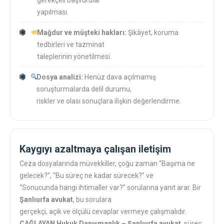
gerekçeli başvurular
yapılması.
Mağdur ve müşteki hakları:
Şikâyet, koruma
tedbirleri ve tazminat
taleplerinin yönetilmesi.
Dosya analizi:
Henüz dava açılmamış
soruşturmalarda delil durumu,
riskler ve olası sonuçlara ilişkin değerlendirme.
Kaygıyı azaltmaya çalışan iletişim
Ceza dosyalarında müvekkiller, çoğu zaman “Başıma ne
gelecek?”, “Bu süreç ne kadar sürecek?” ve
“Sonucunda hangi ihtimaller var?” sorularına yanıt arar. Bir
Şanlıurfa avukat
, bu sorulara
gerçekçi, açık ve ölçülü cevaplar vermeye çalışmalıdır.
ÇAĞLAYAN Hukuk Danışmanlık – Şanlıurfa avukat
, süreç