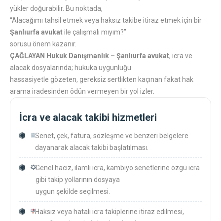
yükler doğurabilir. Bu noktada,
“Alacağımı tahsil etmek veya haksız takibe itiraz etmek için bir
Şanlıurfa avukat
ile çalışmalı mıyım?”
sorusu önem kazanır.
ÇAĞLAYAN Hukuk Danışmanlık – Şanlıurfa avukat
, icra ve
alacak dosyalarında; hukuka uygunluğu
hassasiyetle gözeten, gereksiz sertlikten kaçınan fakat hak
arama iradesinden ödün vermeyen bir yol izler.
İcra ve alacak takibi hizmetleri
Senet, çek, fatura, sözleşme ve benzeri belgelere
dayanarak alacak takibi başlatılması.
Genel haciz, ilamlı icra, kambiyo senetlerine özgü icra
gibi takip yollarının dosyaya
uygun şekilde seçilmesi.
Haksız veya hatalı icra takiplerine itiraz edilmesi,