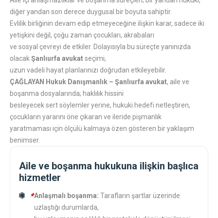
Aile içi anlaşmazlıklar ve boşanma süreçleri; bir yandan hukuki,
diğer yandan son derece duygusal bir boyuta sahiptir.
Evlilik birliğinin devam edip etmeyeceğine ilişkin karar, sadece iki
yetişkini değil, çoğu zaman çocukları, akrabaları
ve sosyal çevreyi de etkiler. Dolayısıyla bu süreçte yanınızda
olacak
Şanlıurfa avukat
seçimi,
uzun vadeli hayat planlarınızı doğrudan etkileyebilir.
ÇAĞLAYAN Hukuk Danışmanlık – Şanlıurfa avukat
, aile ve
boşanma dosyalarında; haklılık hissini
besleyecek sert söylemler yerine, hukuki hedefi netleştiren,
çocukların yararını öne çıkaran ve ileride pişmanlık
yaratmaması için ölçülü kalmaya özen gösteren bir yaklaşım
benimser.
Aile ve boşanma hukukuna ilişkin başlıca
hizmetler
Anlaşmalı boşanma:
Tarafların şartlar üzerinde
uzlaştığı durumlarda,