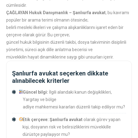
cümlesidir.
ÇAĞLAYAN Hukuk Danışmanlık – Şanlıurfa avukat
, bu kavramı
popüler bir arama terimi olmanın ötesinde;
belirli mesleki ilkeleri ve çalışma alışkanlıklarını işaret eden bir
çerçeve olarak görür. Bu çerçeve;
güncel hukuk bilgisinin düzenli takibi, dosya takviminin disiplinli
yönetimi, süreci açık dille anlatma becerisi ve
müvekkilin hayat dinamiklerine saygı gibi unsurları içerir.
Şanlıurfa avukat seçerken dikkate
alınabilecek kriterler
Güncel bilgi:
İlgili alandaki kanun değişiklikleri,
Yargıtay ve bölge
adliye mahkemesi kararları düzenli takip ediliyor mu?
Etik çerçeve:
Şanlıurfa avukat
olarak görev yapan
kişi, dosyanın risk ve belirsizliklerini müvekkille
dürüstçe paylaşıyor mu?