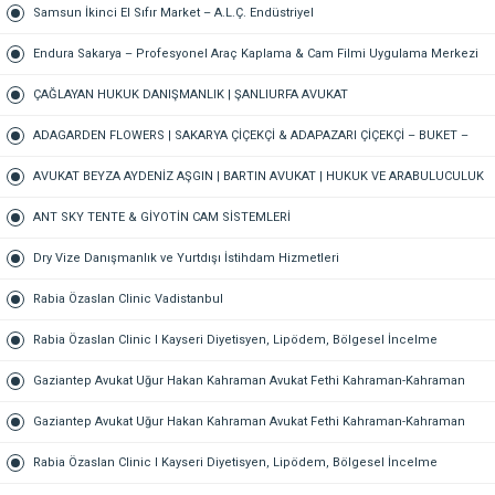
Samsun İkinci El Sıfır Market – A.L.Ç. Endüstriyel
Endura Sakarya – Profesyonel Araç Kaplama & Cam Filmi Uygulama Merkezi
ÇAĞLAYAN HUKUK DANIŞMANLIK | ŞANLIURFA AVUKAT
ADAGARDEN FLOWERS | SAKARYA ÇİÇEKÇİ & ADAPAZARI ÇİÇEKÇİ – BUKET –
GELİN ÇİÇEĞİ – DÜĞÜN-NİŞAN – ORGANİZASYON – ONLINE SİPARİŞ
AVUKAT BEYZA AYDENİZ AŞGIN | BARTIN AVUKAT | HUKUK VE ARABULUCULUK
BÜROSU – AİLE, CEZA, İŞ HUKUKU, BOŞANMA AVUKATI
ANT SKY TENTE & GİYOTİN CAM SİSTEMLERİ
Dry Vize Danışmanlık ve Yurtdışı İstihdam Hizmetleri
Rabia Özaslan Clinic Vadistanbul
Rabia Özaslan Clinic I Kayseri Diyetisyen, Lipödem, Bölgesel İncelme
Gaziantep Avukat Uğur Hakan Kahraman Avukat Fethi Kahraman-Kahraman
Hukuk Bürosu Gaziantep
Gaziantep Avukat Uğur Hakan Kahraman Avukat Fethi Kahraman-Kahraman
Hukuk Bürosu Gaziantep
Rabia Özaslan Clinic I Kayseri Diyetisyen, Lipödem, Bölgesel İncelme