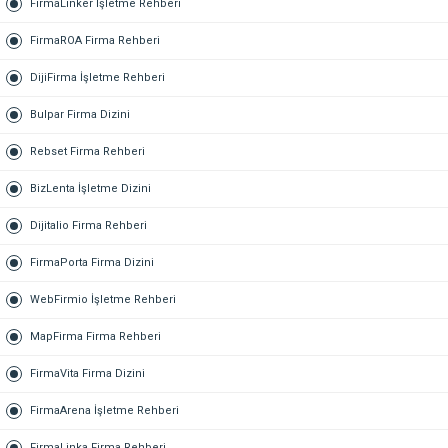
FirmaLinker İşletme Rehberi
FirmaROA Firma Rehberi
DijiFirma İşletme Rehberi
Bulpar Firma Dizini
Rebset Firma Rehberi
BizLenta İşletme Dizini
Dijitalio Firma Rehberi
FirmaPorta Firma Dizini
WebFirmio İşletme Rehberi
MapFirma Firma Rehberi
FirmaVita Firma Dizini
FirmaArena İşletme Rehberi
FirmaLinka Firma Rehberi