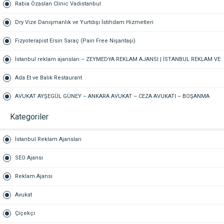
Rabia Özaslan Clinic Vadistanbul
Dry Vize Danışmanlık ve Yurtdışı İstihdam Hizmetleri
Fizyoterapist Ersin Saraç (Pain Free Nişantaşı)
İstanbul reklam ajansları – ZEYMEDYA REKLAM AJANSI | İSTANBUL REKLAM VE
SEO AJANSI, DİJİTAL PAZARLAMA AJANSI, SOSYAL MEDYA AJANSI, 360
Ada Et ve Balık Restaurant
REKLAM
AVUKAT AYŞEGÜL GÜNEY – ANKARA AVUKAT – CEZA AVUKATI – BOŞANMA
AVUKATI – TAZMİNAT AVUKATI
Kategoriler
İstanbul Reklam Ajansları
SEO Ajansı
Reklam Ajansı
Avukat
Çiçekçi