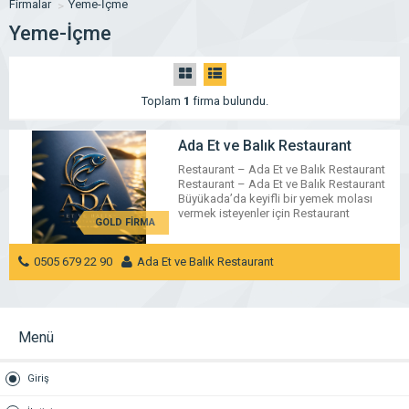
Firmalar
Yeme-İçme
Yeme-İçme
Toplam
1
firma bulundu.
Ada Et ve Balık Restaurant
Restaurant – Ada Et ve Balık Restaurant
Restaurant – Ada Et ve Balık Restaurant
Büyükada’da keyifli bir yemek molası
vermek isteyenler için Restaurant
GOLD FİRMA
arayışında Ada Et ve Balık Restaurant,
Nizam Mahallesi’nde balık, et, meze ve
ada atmosferini bir araya getiren sıcak bir
0505 679 22 90
Ada Et ve Balık Restaurant
restoran deneyimi sunar. Ada Et ve Balık
Restaurant, Büyükada’da deniz ürünleri, et
ADALAR / İSTANBUL
MESAJ GÖNDER
seçenekleri, […]
Menü
Giriş