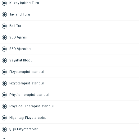
Kuzey Işıkları Turu
Tayland Turu
Bali Turu
SEO Ajansı
SEO Ajansları
Seyahat Blogu
Fizyoterapist İstanbul
Fizyoterapist İstanbul
Physiotherapist Istanbul
Physical Therapist Istanbul
Nişantaşı Fizyoterapist
Şişli Fizyoterapist