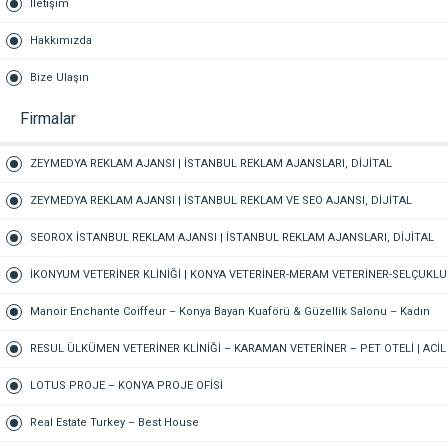
İletişim
Hakkımızda
Bize Ulaşın
Firmalar
ZEYMEDYA REKLAM AJANSI | İSTANBUL REKLAM AJANSLARI, DİJİTAL
PAZARLAMA AJANSI, SEO AJANSI & SOSYAL MEDYA AJANSI, 360 REKLAM
ZEYMEDYA REKLAM AJANSI | İSTANBUL REKLAM VE SEO AJANSI, DİJİTAL
PAZARLAMA AJANSI, SOSYAL MEDYA AJANSI, 360 REKLAM
SEOROX İSTANBUL REKLAM AJANSI | İSTANBUL REKLAM AJANSLARI, DİJİTAL
PAZARLAMA AJANSI, SEO AJANSI & SOSYAL MEDYA AJANSI
İKONYUM VETERİNER KLİNİĞİ | KONYA VETERİNER-MERAM VETERİNER-SELÇUKLU
VETERİNER-KARATAY | ACİL-7/24 NÖBETÇİ VETERİNER KLİNİĞİ
Manoir Enchante Coiffeur – Konya Bayan Kuaförü & Güzellik Salonu – Kadın
Kuaförü – Meram Kuaför – Bayan Kuaförü – Konya Kuaför
RESUL ÜLKÜMEN VETERİNER KLİNİĞİ – KARAMAN VETERİNER – PET OTELİ | ACİL
VETERİNER – 7/24 AÇIK NÖBETÇİ VETERİNER KLİNİĞİ
LOTUS PROJE – KONYA PROJE OFİSİ
Real Estate Turkey – Best House