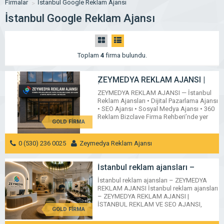
Firmalar
İstanbul Google Reklam Ajansı
İstanbul Google Reklam Ajansı
Toplam
4
firma bulundu.
ZEYMEDYA REKLAM AJANSI |
İSTANBUL REKLAM AJANSLARI,
ZEYMEDYA REKLAM AJANSI — İstanbul
DİJİTAL PAZARLAMA AJANSI,
Reklam Ajansları • Dijital Pazarlama Ajansı
SEO AJANSI & SOSYAL MEDYA
• SEO Ajansı • Sosyal Medya Ajansı • 360
AJANSI, 360 REKLAM
Reklam Bizclave Firma Rehberi’nde yer
GOLD FİRMA
alan ZEYMEDYA Reklam Ajansı,
İstanbul’da arayanların sıkça incelediği
İstanbul reklam ajansları arasında SEO
0 (530) 236 0025
Zeymedya Reklam Ajansı
odaklı büyüme modelini merkeze alan bir
ekiptir. Hedefimiz, yalnızca trafik artışı
KAĞITHANE / İSTANBUL
MESAJ GÖNDER
değil; arama niyetine uyan ziyaretçi akışı,
İstanbul reklam ajansları –
[…]
ZEYMEDYA REKLAM AJANSI |
İstanbul reklam ajansları – ZEYMEDYA
İSTANBUL REKLAM VE SEO
REKLAM AJANSI İstanbul reklam ajansları
AJANSI, DİJİTAL PAZARLAMA
– ZEYMEDYA REKLAM AJANSI |
AJANSI, SOSYAL MEDYA AJANSI,
İSTANBUL REKLAM VE SEO AJANSI,
360 REKLAM
GOLD FİRMA
DİJİTAL PAZARLAMA AJANSI, SOSYAL
MEDYA AJANSI, 360 REKLAM İstanbul’da