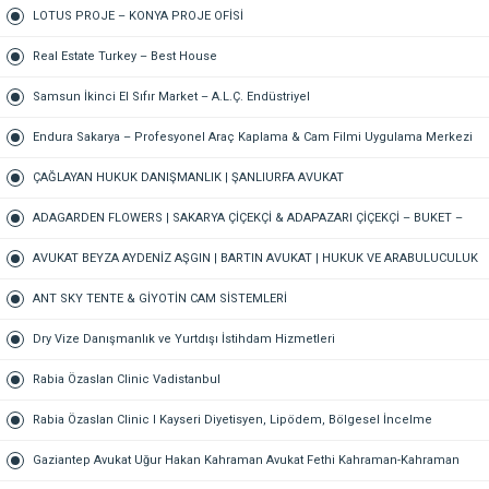
VETERİNER – 7/24 AÇIK NÖBETÇİ VETERİNER KLİNİĞİ
LOTUS PROJE – KONYA PROJE OFİSİ
Real Estate Turkey – Best House
Samsun İkinci El Sıfır Market – A.L.Ç. Endüstriyel
Endura Sakarya – Profesyonel Araç Kaplama & Cam Filmi Uygulama Merkezi
ÇAĞLAYAN HUKUK DANIŞMANLIK | ŞANLIURFA AVUKAT
ADAGARDEN FLOWERS | SAKARYA ÇİÇEKÇİ & ADAPAZARI ÇİÇEKÇİ – BUKET –
GELİN ÇİÇEĞİ – DÜĞÜN-NİŞAN – ORGANİZASYON – ONLINE SİPARİŞ
AVUKAT BEYZA AYDENİZ AŞGIN | BARTIN AVUKAT | HUKUK VE ARABULUCULUK
BÜROSU – AİLE, CEZA, İŞ HUKUKU, BOŞANMA AVUKATI
ANT SKY TENTE & GİYOTİN CAM SİSTEMLERİ
Dry Vize Danışmanlık ve Yurtdışı İstihdam Hizmetleri
Rabia Özaslan Clinic Vadistanbul
Rabia Özaslan Clinic I Kayseri Diyetisyen, Lipödem, Bölgesel İncelme
Gaziantep Avukat Uğur Hakan Kahraman Avukat Fethi Kahraman-Kahraman