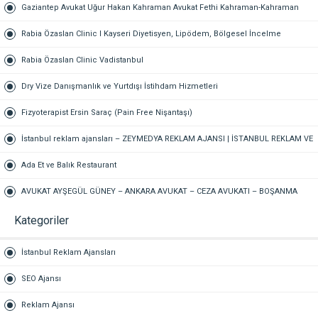
Hukuk Bürosu Gaziantep
Gaziantep Avukat Uğur Hakan Kahraman Avukat Fethi Kahraman-Kahraman
Hukuk Bürosu Gaziantep
Rabia Özaslan Clinic I Kayseri Diyetisyen, Lipödem, Bölgesel İncelme
Rabia Özaslan Clinic Vadistanbul
Dry Vize Danışmanlık ve Yurtdışı İstihdam Hizmetleri
Fizyoterapist Ersin Saraç (Pain Free Nişantaşı)
İstanbul reklam ajansları – ZEYMEDYA REKLAM AJANSI | İSTANBUL REKLAM VE
SEO AJANSI, DİJİTAL PAZARLAMA AJANSI, SOSYAL MEDYA AJANSI, 360
Ada Et ve Balık Restaurant
REKLAM
AVUKAT AYŞEGÜL GÜNEY – ANKARA AVUKAT – CEZA AVUKATI – BOŞANMA
AVUKATI – TAZMİNAT AVUKATI
Kategoriler
İstanbul Reklam Ajansları
SEO Ajansı
Reklam Ajansı