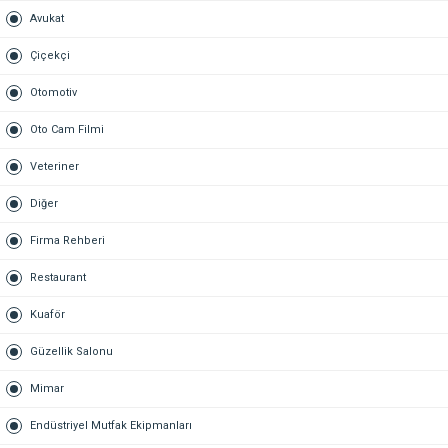
Avukat
Çiçekçi
Otomotiv
Oto Cam Filmi
Veteriner
Diğer
Firma Rehberi
Restaurant
Kuaför
Güzellik Salonu
Mimar
Endüstriyel Mutfak Ekipmanları