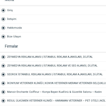
Giriş
İletişim
Hakkımızda
Bize Ulaşın
Firmalar
ZEYMEDYA REKLAM AJANSI | İSTANBUL REKLAM AJANSLARI, DİJİTAL
PAZARLAMA AJANSI, SEO AJANSI & SOSYAL MEDYA AJANSI, 360 REKLAM
ZEYMEDYA REKLAM AJANSI | İSTANBUL REKLAM VE SEO AJANSI, DİJİTAL
PAZARLAMA AJANSI, SOSYAL MEDYA AJANSI, 360 REKLAM
SEOROX İSTANBUL REKLAM AJANSI | İSTANBUL REKLAM AJANSLARI, DİJİTAL
PAZARLAMA AJANSI, SEO AJANSI & SOSYAL MEDYA AJANSI
İKONYUM VETERİNER KLİNİĞİ | KONYA VETERİNER-MERAM VETERİNER-SELÇUKLU
VETERİNER-KARATAY | ACİL-7/24 NÖBETÇİ VETERİNER KLİNİĞİ
Manoir Enchante Coiffeur – Konya Bayan Kuaförü & Güzellik Salonu – Kadın
Kuaförü – Meram Kuaför – Bayan Kuaförü – Konya Kuaför
RESUL ÜLKÜMEN VETERİNER KLİNİĞİ – KARAMAN VETERİNER – PET OTELİ | ACİL