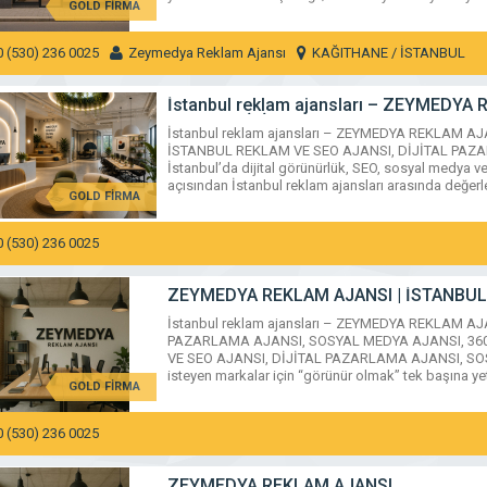
GOLD FİRMA
0 (530) 236 0025
Zeymedya Reklam Ajansı
KAĞITHANE / İSTANBUL
İstanbul reklam ajansları – ZEYMEDY
AJANSI, DİJİTAL PAZARLAMA AJANSI, 
İstanbul reklam ajansları – ZEYMEDYA REKLAM AJ
İSTANBUL REKLAM VE SEO AJANSI, DİJİTAL PAZ
İstanbul’da dijital görünürlük, SEO, sosyal medya v
açısından İstanbul reklam ajansları arasında değe
GOLD FİRMA
ZEYMEDYA; Google […]
0 (530) 236 0025
İstanbul reklam ajansları - ZEYMEDYA REKLAM AJANSI | İSTANBUL REKLAM
ZEYMEDYA REKLAM AJANSI | İSTANBUL
AJANSI, SOSYAL MEDYA AJANSI, 360 R
İstanbul reklam ajansları – ZEYMEDYA REKLAM A
DYA AJANSI, 360 REKLAM
PAZARLAMA AJANSI, SOSYAL MEDYA AJANSI, 36
VE SEO AJANSI, DİJİTAL PAZARLAMA AJANSI, SO
KAĞITHANE / İSTANBUL
isteyen markalar için “görünür olmak” tek başına y
GOLD FİRMA
0 (530) 236 0025
ZEYMEDYA REKLAM AJANSI | İSTANBUL REKLAM VE SEO AJANSI, DİJİTAL P
ZEYMEDYA REKLAM AJANSI