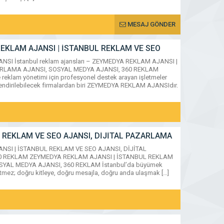
MESAJ GÖNDER
A REKLAM AJANSI | İSTANBUL REKLAM VE SEO
SOSYAL MEDYA AJANSI, 360 REKLAM
ANSI İstanbul reklam ajansları – ZEYMEDYA REKLAM AJANSI |
ARLAMA AJANSI, SOSYAL MEDYA AJANSI, 360 REKLAM
e reklam yönetimi için profesyonel destek arayan işletmeler
rlendirilebilecek firmalardan biri ZEYMEDYA REKLAM AJANSIdır.
 VE SEO AJANSI, DİJİTAL PAZARLAMA AJANSI, SOSYAL
 REKLAM VE SEO AJANSI, DİJİTAL PAZARLAMA
EKLAM
JANSI | İSTANBUL REKLAM VE SEO AJANSI, DİJİTAL
0 REKLAM ZEYMEDYA REKLAM AJANSI | İSTANBUL REKLAM
SYAL MEDYA AJANSI, 360 REKLAM İstanbul’da büyümek
MESAJ GÖNDER
etmez; doğru kitleye, doğru mesajla, doğru anda ulaşmak […]
AZARLAMA AJANSI, SOSYAL MEDYA AJANSI, 360 REKLAM