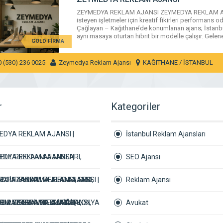
ZEYMEDYA REKLAM AJANSI ZEYMEDYA REKLAM AJAN
KAĞITHANE / İSTANBUL
isteyen işletmeler için kreatif fikirleri performans oda
Çağlayan – Kağıthane’de konumlanan ajans; İstanbu
aynı masaya oturtan hibrit bir modelle çalışır. Gelenek
GOLD FİRMA
0 (530) 236 0025
Zeymedya Reklam Ajansı
KAĞITHANE / İSTANBUL
r
Kategoriler
EDYA REKLAM AJANSI |
İstanbul Reklam Ajansları
NBUL REKLAM AJANSLARI,
EDYA REKLAM AJANSI |
SEO Ajansı
AL PAZARLAMA AJANSI, SEO
BUL REKLAM VE SEO AJANSI,
X İSTANBUL REKLAM AJANSI |
Reklam Ajansı
I & SOSYAL MEDYA AJANSI,
AL PAZARLAMA AJANSI,
NBUL REKLAM AJANSLARI,
UM VETERİNER KLİNİĞİ | KONYA
Avukat