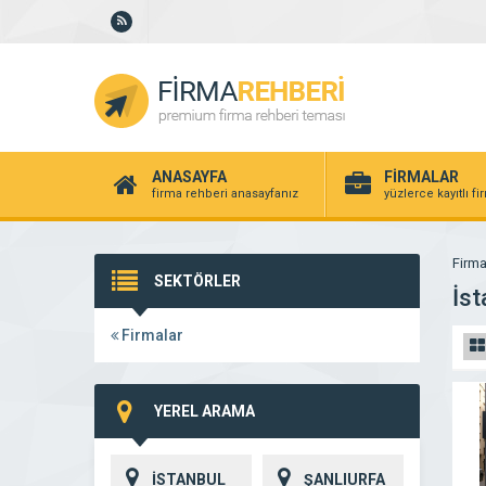
ANASAYFA
FİRMALAR
firma rehberi anasayfanız
yüzlerce kayıtlı f
Firma
SEKTÖRLER
İs
Firmalar
YEREL ARAMA
İSTANBUL
ŞANLIURFA