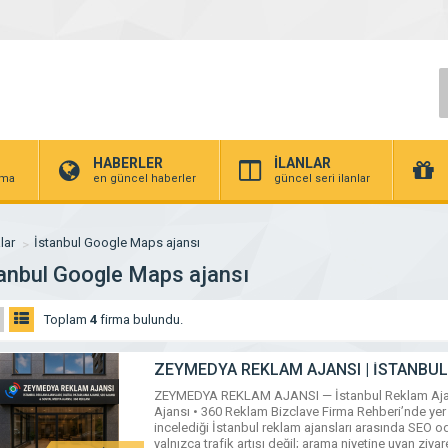
HABERLER
İLANLAR
irma
en güncel haberler
güncel seri ilanlar
lar
İstanbul Google Maps ajansı
tanbul Google Maps ajansı
Toplam
4
firma bulundu.
ZEYMEDYA REKLAM AJANSI | İSTANBUL
AJANSI, SEO AJANSI & SOSYAL MEDYA 
ZEYMEDYA REKLAM AJANSI — İstanbul Reklam Ajansla
Ajansı • 360 Reklam Bizclave Firma Rehberi’nde ye
incelediği İstanbul reklam ajansları arasında SEO o
yalnızca trafik artışı değil; arama niyetine uyan ziyare