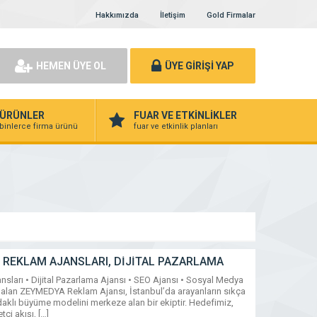
Hakkımızda
İletişim
Gold Firmalar
HEMEN ÜYE OL
ÜYE GİRİŞİ YAP
ÜRÜNLER
FUAR VE ETKİNLİKLER
binlerce firma ürünü
fuar ve etkinlik planları
 REKLAM AJANSLARI, DİJİTAL PAZARLAMA
AJANSI, 360 REKLAM
rı • Dijital Pazarlama Ajansı • SEO Ajansı • Sosyal Medya
r alan ZEYMEDYA Reklam Ajansı, İstanbul’da arayanların sıkça
daklı büyüme modelini merkeze alan bir ekiptir. Hedefimiz,
tçi akışı, […]