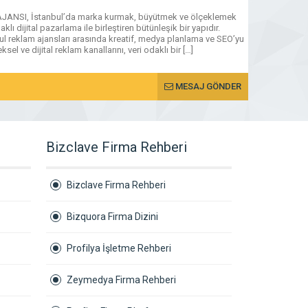
SI, İstanbul’da marka kurmak, büyütmek ve ölçeklemek
MESAJ GÖNDER
klı dijital pazarlama ile birleştiren bütünleşik bir yapıdır.
l reklam ajansları arasında kreatif, medya planlama ve SEO’yu
sel ve dijital reklam kanallarını, veri odaklı bir […]
MESAJ GÖNDER
Bizclave Firma Rehberi
Bizclave Firma Rehberi
Bizquora Firma Dizini
Profilya İşletme Rehberi
Zeymedya Firma Rehberi