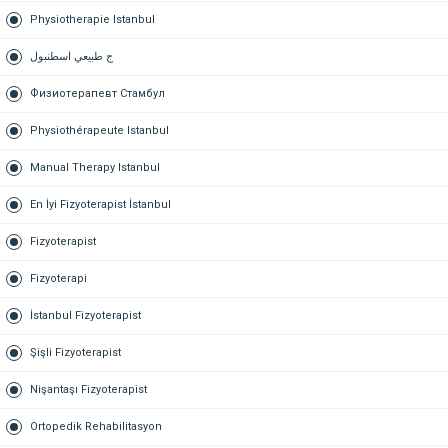
Physiotherapie Istanbul
ج طبيعي اسطنبول
Физиотерапевт Стамбул
Physiothérapeute Istanbul
Manual Therapy Istanbul
En İyi Fizyoterapist İstanbul
Fizyoterapist
Fizyoterapi
İstanbul Fizyoterapist
Şişli Fizyoterapist
Nişantaşı Fizyoterapist
Ortopedik Rehabilitasyon