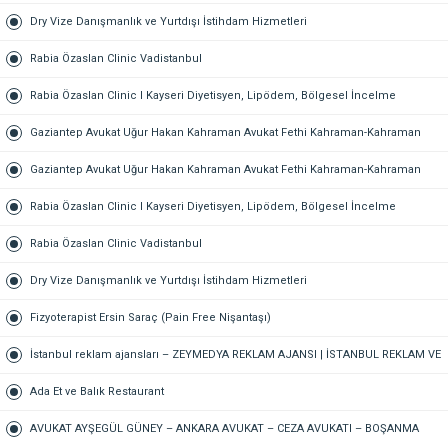
Dry Vize Danışmanlık ve Yurtdışı İstihdam Hizmetleri
Rabia Özaslan Clinic Vadistanbul
Rabia Özaslan Clinic I Kayseri Diyetisyen, Lipödem, Bölgesel İncelme
Gaziantep Avukat Uğur Hakan Kahraman Avukat Fethi Kahraman-Kahraman
Hukuk Bürosu Gaziantep
Gaziantep Avukat Uğur Hakan Kahraman Avukat Fethi Kahraman-Kahraman
Hukuk Bürosu Gaziantep
Rabia Özaslan Clinic I Kayseri Diyetisyen, Lipödem, Bölgesel İncelme
Rabia Özaslan Clinic Vadistanbul
Dry Vize Danışmanlık ve Yurtdışı İstihdam Hizmetleri
Fizyoterapist Ersin Saraç (Pain Free Nişantaşı)
İstanbul reklam ajansları – ZEYMEDYA REKLAM AJANSI | İSTANBUL REKLAM VE
SEO AJANSI, DİJİTAL PAZARLAMA AJANSI, SOSYAL MEDYA AJANSI, 360
Ada Et ve Balık Restaurant
REKLAM
AVUKAT AYŞEGÜL GÜNEY – ANKARA AVUKAT – CEZA AVUKATI – BOŞANMA