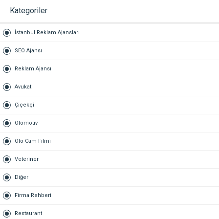
AVUKATI – TAZMİNAT AVUKATI
Kategoriler
İstanbul Reklam Ajansları
SEO Ajansı
Reklam Ajansı
Avukat
Çiçekçi
Otomotiv
Oto Cam Filmi
Veteriner
Diğer
Firma Rehberi
Restaurant