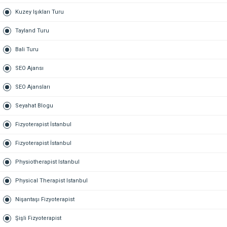
Kuzey Işıkları Turu
Tayland Turu
Bali Turu
SEO Ajansı
SEO Ajansları
Seyahat Blogu
Fizyoterapist İstanbul
Fizyoterapist İstanbul
Physiotherapist Istanbul
Physical Therapist Istanbul
Nişantaşı Fizyoterapist
Şişli Fizyoterapist