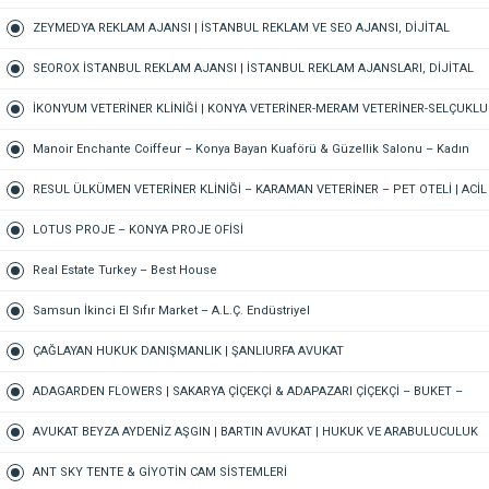
PAZARLAMA AJANSI, SEO AJANSI & SOSYAL MEDYA AJANSI, 360 REKLAM
ZEYMEDYA REKLAM AJANSI | İSTANBUL REKLAM VE SEO AJANSI, DİJİTAL
PAZARLAMA AJANSI, SOSYAL MEDYA AJANSI, 360 REKLAM
SEOROX İSTANBUL REKLAM AJANSI | İSTANBUL REKLAM AJANSLARI, DİJİTAL
PAZARLAMA AJANSI, SEO AJANSI & SOSYAL MEDYA AJANSI
İKONYUM VETERİNER KLİNİĞİ | KONYA VETERİNER-MERAM VETERİNER-SELÇUKLU
VETERİNER-KARATAY | ACİL-7/24 NÖBETÇİ VETERİNER KLİNİĞİ
Manoir Enchante Coiffeur – Konya Bayan Kuaförü & Güzellik Salonu – Kadın
Kuaförü – Meram Kuaför – Bayan Kuaförü – Konya Kuaför
RESUL ÜLKÜMEN VETERİNER KLİNİĞİ – KARAMAN VETERİNER – PET OTELİ | ACİL
VETERİNER – 7/24 AÇIK NÖBETÇİ VETERİNER KLİNİĞİ
LOTUS PROJE – KONYA PROJE OFİSİ
Real Estate Turkey – Best House
Samsun İkinci El Sıfır Market – A.L.Ç. Endüstriyel
ÇAĞLAYAN HUKUK DANIŞMANLIK | ŞANLIURFA AVUKAT
ADAGARDEN FLOWERS | SAKARYA ÇİÇEKÇİ & ADAPAZARI ÇİÇEKÇİ – BUKET –
GELİN ÇİÇEĞİ – DÜĞÜN-NİŞAN – ORGANİZASYON – ONLINE SİPARİŞ
AVUKAT BEYZA AYDENİZ AŞGIN | BARTIN AVUKAT | HUKUK VE ARABULUCULUK
BÜROSU – AİLE, CEZA, İŞ HUKUKU, BOŞANMA AVUKATI
ANT SKY TENTE & GİYOTİN CAM SİSTEMLERİ